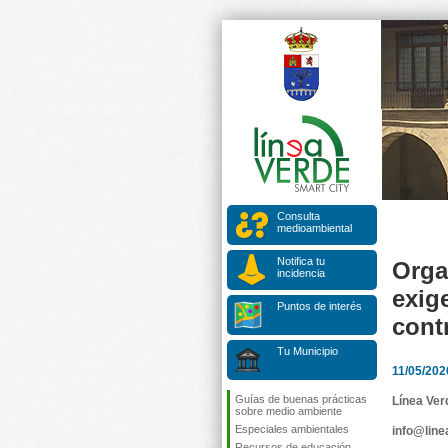
Consulta
medioambiental
Notifica tu
Orga
incidencia
exig
Puntos de interés
cont
Tu Municipio
11/05/202
Guías de buenas prácticas
Línea Ver
sobre medio ambiente
Especiales ambientales
info@lin
Recursos de educación