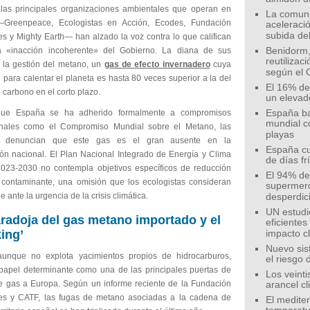
las principales organizaciones ambientales que operan en
La comunid
Greenpeace, Ecologistas en Acción, Ecodes, Fundación
aceleració
subida de
s y Mighty Earth— han alzado la voz contra lo que califican
 «inacción incoherente» del Gobierno. La diana de sus
Benidorm,
reutilizac
s la gestión del metano, un
gas de efecto invernadero
cuya
según el 
para calentar el planeta es hasta 80 veces superior a la del
El 16% de
 carbono en el corto plazo.
un elevad
ue España se ha adherido formalmente a compromisos
España ba
mundial c
onales como el Compromiso Mundial sobre el Metano, las
playas
s denuncian que este gas es el gran ausente en la
España cu
ción nacional. El Plan Nacional Integrado de Energía y Clima
de días fr
023-2030 no contempla objetivos específicos de reducción
El 94% de 
 contaminante, una omisión que los ecologistas consideran
supermer
e ante la urgencia de la crisis climática.
desperdic
UN estudi
radoja del gas metano importado y el
eficiente
king’
impacto c
Nuevo sis
unque no explota yacimientos propios de hidrocarburos,
el riesgo 
papel determinante como una de las principales puertas de
Los veinti
e gas a Europa. Según un informe reciente de la Fundación
arancel c
s y CATF, las fugas de metano asociadas a la cadena de
El medite