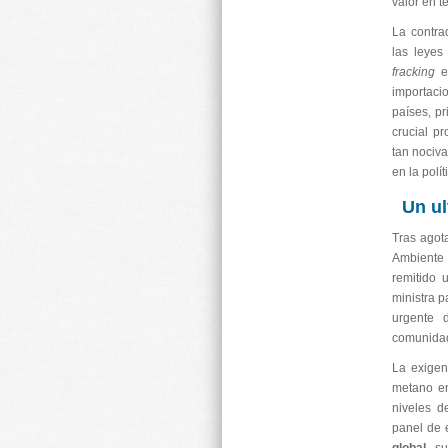
valor en t
La contrad
las leyes
fracking
en
importac
países, p
crucial p
tan nociv
en la polít
Un ul
Tras agot
Ambiente 
remitido 
ministra p
urgente 
comunidad 
La exigen
metano e
niveles d
panel de 