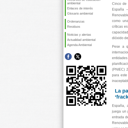
ambiental
Cinco de 
Enlaces de interés
España —
Glosario ambiental
Renovable
como una
Ordenanzas
críticas e
Residuos
capacidad 
Noticias y alertas
dióxido de
Actualidad ambiental
Agenda Ambiental
Pese a q
internaci
entidade
planifica
(PNIEC) 2
para este
inaceptabl
La pa
‘frac
España, a
juega un 
entrada d
Renovable