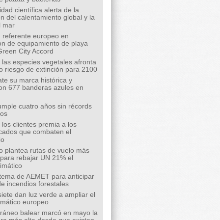
ad científica alerta de la
n del calentamiento global y la
l mar
 referente europeo en
ión de equipamiento de playa
Green City Accord
 las especies vegetales afronta
o riesgo de extinción para 2100
te su marca histórica y
on 677 banderas azules en
mple cuatro años sin récords
íos
los clientes premia a los
cados que combaten el
io
o plantea rutas de vuelo más
s para rebajar UN 21% el
limático
tema de AEMET para anticipar
de incendios forestales
siete dan luz verde a ampliar el
limático europeo
rráneo balear marcó en mayo la