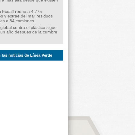
ra más alta desde que existen
 Ecoalf reúne a 4.775
s y extrae del mar residuos
tes a 84 camiones
 global contra el plástico sigue
 un año después de la cumbre
 las noticias de Línea Verde