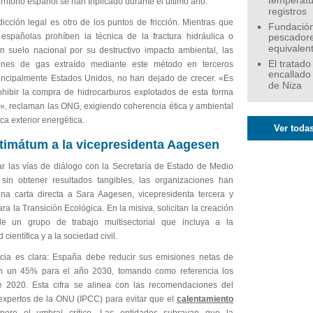
temperatu
erritorio español se han triplicado durante el último año.
registros
icción legal es otro de los puntos de fricción. Mientras que
Fundación
 españolas prohíben la técnica de la fractura hidráulica o
pescadore
equivalen
 suelo nacional por su destructivo impacto ambiental, las
El tratado
iones de gas extraído mediante este método en terceros
encallado
rincipalmente Estados Unidos, no han dejado de crecer. «Es
de Niza
rohibir la compra de hidrocarburos explotados de esta forma
a», reclaman las ONG, exigiendo coherencia ética y ambiental
ica exterior energética.
Ver todas
timátum a la vicepresidenta Aagesen
ar las vías de diálogo con la Secretaría de Estado de Medio
sin obtener resultados tangibles, las organizaciones han
una carta directa a Sara Aagesen, vicepresidenta tercera y
ara la Transición Ecológica. En la misiva, solicitan la creación
de un grupo de trabajo multisectorial que incluya a la
científica y a la sociedad civil.
cia es clara: España debe reducir sus emisiones netas de
n un 45% para el año 2030, tomando como referencia los
e 2020. Esta cifra se alinea con las recomendaciones del
expertos de la ONU (IPCC) para evitar que el
calentamiento