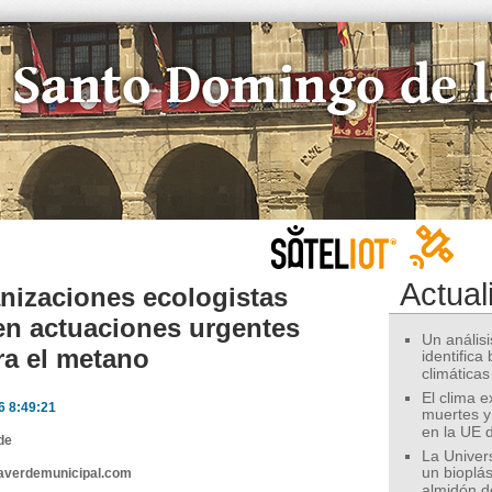
Actual
nizaciones ecologistas
en actuaciones urgentes
Un análisis
ra el metano
identifica
climáticas
El clima 
6 8:49:21
muertes y
en la UE 
de
La Univer
un bioplás
eaverdemunicipal.com
almidón d