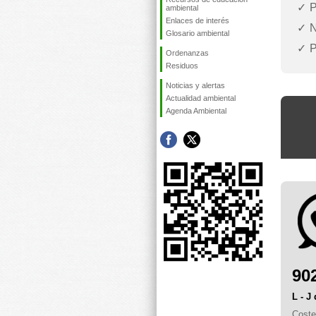
P
ambiental
Enlaces de interés
N
Glosario ambiental
P
Ordenanzas
Residuos
Noticias y alertas
Actualidad ambiental
Agenda Ambiental
90
L - J
Coste