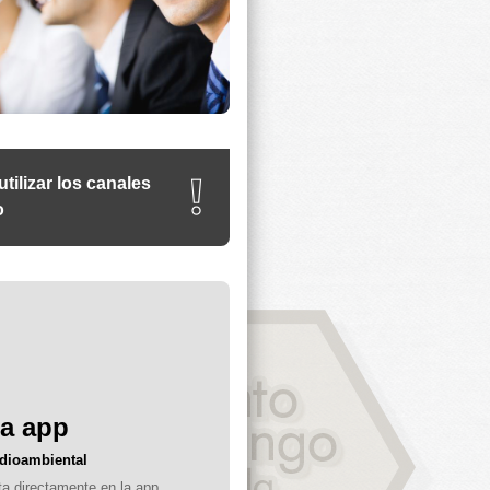
❕
utilizar los canales
o
la app
dioambiental
ta directamente en la app