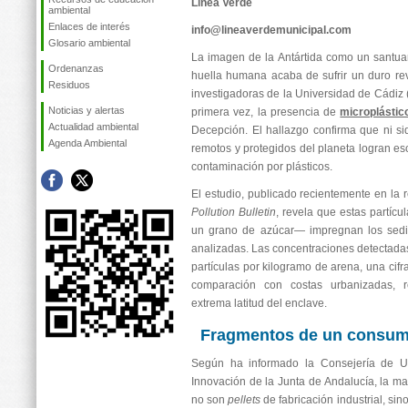
Línea Verde
ambiental
Enlaces de interés
info@lineaverdemunicipal.com
Glosario ambiental
La imagen de la Antártida como un santua
Ordenanzas
huella humana acaba de sufrir un duro rev
Residuos
investigadoras de la Universidad de Cádi
Noticias y alertas
primera vez, la presencia de
microplástic
Actualidad ambiental
Decepción. El hallazgo confirma que ni s
Agenda Ambiental
remotos y protegidos del planeta logran esc
contaminación por plásticos.
El estudio, publicado recientemente en la 
Pollution Bulletin
, revela que estas partí
un grano de azúcar— impregnan los sedi
analizadas. Las concentraciones detectadas 
partículas por kilogramo de arena, una ci
comparación con costas urbanizadas, r
extrema latitud del enclave.
Fragmentos de un consum
Según ha informado la Consejería de Uni
Innovación de la Junta de Andalucía, la ma
no son
pellets
de fabricación industrial, si