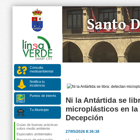
Consulta
medioambiental
Notifica tu
incidencia
Puntos de interés
Ni la Antártida se lib
microplásticos en la 
Tu Municipio
Decepción
Guías de buenas prácticas
sobre medio ambiente
27/05/2026 8:36:38
Especiales ambientales
Recursos de educación