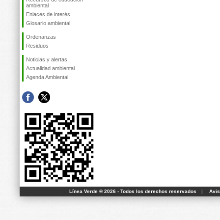
ambiental
Enlaces de interés
Glosario ambiental
Ordenanzas
Residuos
Noticias y alertas
Actualidad ambiental
Agenda Ambiental
Línea Verde ® 2026 - Todos los derechos reservados
|
Avis