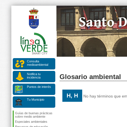
Consulta
medioambiental
Notifica tu
Glosario ambiental
incidencia
Puntos de interés
H, H
No hay términos que emp
Tu Municipio
Guías de buenas prácticas
sobre medio ambiente
Especiales ambientales
Recursos de educación