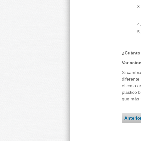
¿Cuánto
Variacio
Si cambia
diferente
el caso a
plástico 
que más r
Anterio