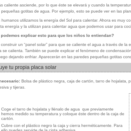
ás caliente asciende, por lo que éste se elevará y cuando la temperat
pequeñas gotitas de agua. Por ejemplo, esto se puede ver en las plant
 humanos utilizamos la energía del Sol para calentar. Ahora es muy co
ta energía y la utilizan para calentar agua que podemos usar para coc
podemos explicar esto para que los niños lo entiendan?
onstruir un “panel solar” para que se caliente el agua a través de la 
 se calienta. También se puede explicar el fenómeno de condensación
luego dejando enfriar. Aparecerán en las paredes pequeñas gotitas con
uye tu propia placa solar
 necesario
:
Bolsa de plástico negra, caja de cartón, tarro de hojalata, 
siva y tijeras.
Coge el tarro de hojalata y llénalo de agua que previamente
hemos medido su temperatura y coloque éste dentro de la caja de
cartón.
Cubre con el plástico negro la caja y cierra herméticamente. Para
ello puedes servirte de la cinta adhesiva