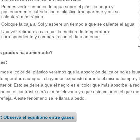
Puedes verter un poco de agua sobre el plástico negro y
posteriormente cubrirlo con el plástico transparente y así se
calentará más rápido.
Coloque la caja al Sol y espere un tiempo a que se caliente el agua
Una vez retirada la caja haz la medida de temperatura
correspondiente y compárala con el dato anterior.
s grados ha aumentado?
nes:
mos el color del plástico veremos que la absorción del calor no es igua
 temperatura aunque la hayamos expuesto durante el mismo tiempo y l
nterior. Esto se debe a que el negro es el color que más absorbe la ra
blanco, el contraste será el más elevado ya que este color es el que me
efleja. A este fenómeno se le llama albedo.
r: Observa el equilibrio entre gases