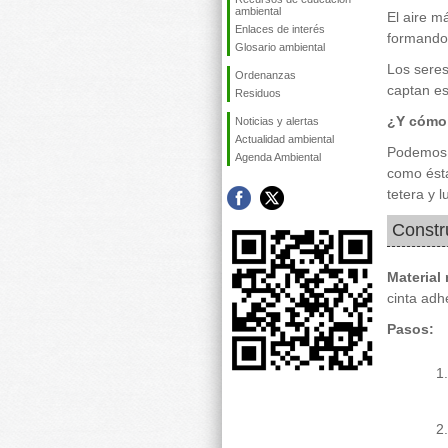
ambiental
El aire m
Enlaces de interés
formando 
Glosario ambiental
Los seres
Ordenanzas
captan es
Residuos
¿Y cómo 
Noticias y alertas
Actualidad ambiental
Podemos c
Agenda Ambiental
como ésta
tetera y 
Constr
Material
cinta adhe
Pasos: