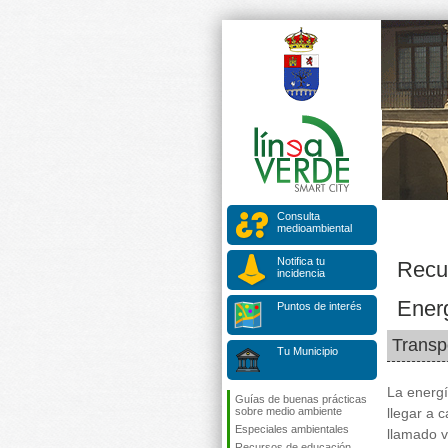
Consulta
medioambiental
Notifica tu
Recu
incidencia
Ener
Puntos de interés
Transp
Tu Municipio
La energí
Guías de buenas prácticas
sobre medio ambiente
llegar a 
Especiales ambientales
llamado 
Recursos de educación