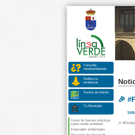
Consulta
medioambiental
Notifica tu
Notic
incidencia
Puntos de interés
🎉 #
Tu Municipio
10/0
Guías de buenas prácticas
🎉 #Feste
sobre medio ambiente
Especiales ambientales
Recursos de educación