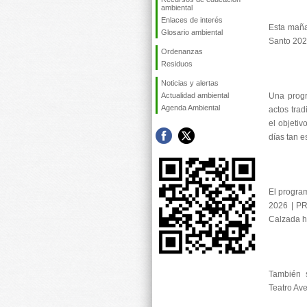
ambiental
Enlaces de interés
Esta maña
Glosario ambiental
Santo 202
Ordenanzas
Residuos
Noticias y alertas
Actualidad ambiental
Una progr
Agenda Ambiental
actos trad
el objetiv
días tan e
El progra
2026 | P
Calzada 
También s
Teatro Ave