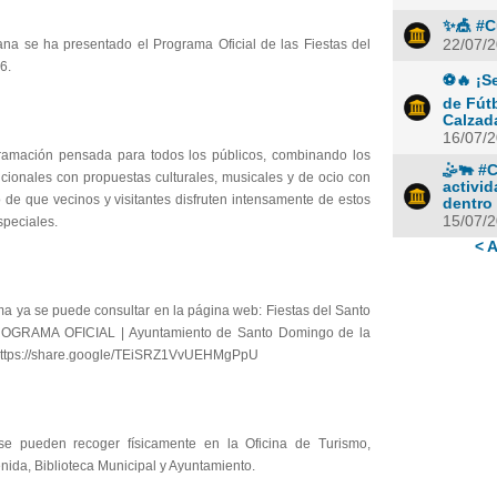
✨🎪 #C
22/07/
na se ha presentado el Programa Oficial de las Fiestas del
6.
⚽🔥 ¡Se
de Fút
Calzad
16/07/
amación pensada para todos los públicos, combinando los
🤹🐃 #
icionales con propuestas culturales, musicales y de ocio con
activi
o de que vecinos y visitantes disfruten intensamente de estos
dentro 
15/07/
speciales.
< A
ma ya se puede consultar en la página web: Fiestas del Santo
ROGRAMA OFICIAL | Ayuntamiento de Santo Domingo de la
https://share.google/TEiSRZ1VvUEHMgPpU
e pueden recoger físicamente en la Oficina de Turismo,
nida, Biblioteca Municipal y Ayuntamiento.