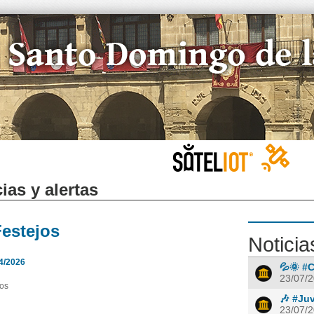
ias y alertas
Festejos
Noticia
4/2026
💦🌞 #C
23/07/
jos
🎶 #Ju
23/07/